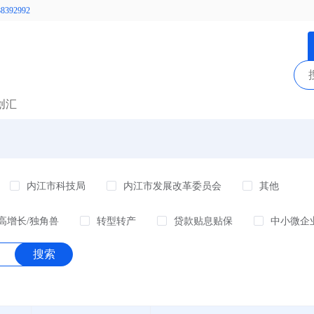
392992
创汇
内江市科技局
内江市发展改革委员会
其他
高增长/独角兽
转型转产
贷款贴息贴保
中小微企
组织
上市/并购
科研立项
商贸物流
房租
搜索
/市场开拓
消费促进
活动策划
信息化/工业互联网
载体
事前资助
新基建
事后资助
科技成