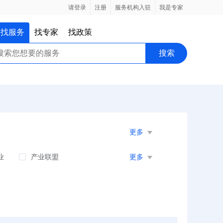
请登录
注册
服务机构入驻
我是专家
找服务
找专家
找政策
搜索
更多
业
产业联盟
更多
水电补贴
纳税奖励
稳企稳岗
招商引资
果奖励
专精特新